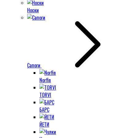
Носки
Сапоги
Norfin
TORVI
БАРС
ЙЕТИ