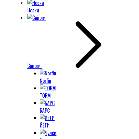
Носки
Сапоги
Norfin
TORVI
БАРС
ЙЕТИ