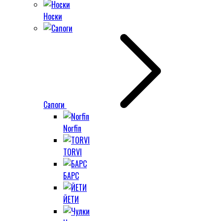
Носки
Сапоги
Norfin
TORVI
БАРС
ЙЕТИ