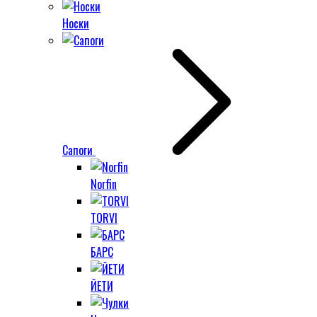
Носки
Сапоги
Norfin
TORVI
БАРС
ЙЕТИ