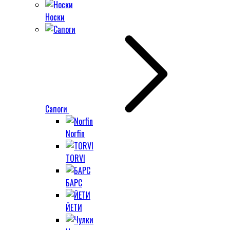
Носки
Сапоги
Norfin
TORVI
БАРС
ЙЕТИ