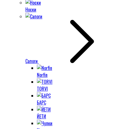
Носки
Сапоги
Norfin
TORVI
БАРС
ЙЕТИ