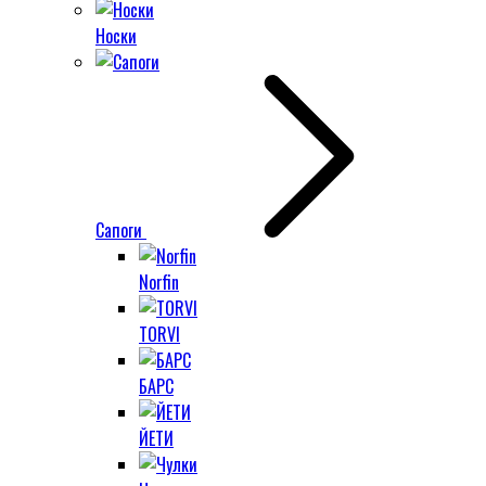
Носки
Сапоги
Norfin
TORVI
БАРС
ЙЕТИ