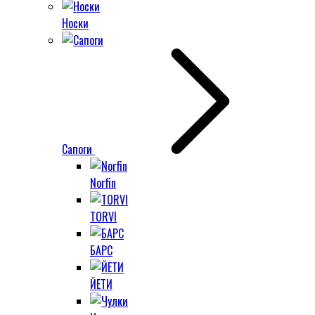
Носки
Сапоги
Norfin
TORVI
БАРС
ЙЕТИ