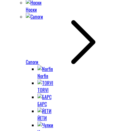
Носки
Сапоги
Norfin
TORVI
БАРС
ЙЕТИ