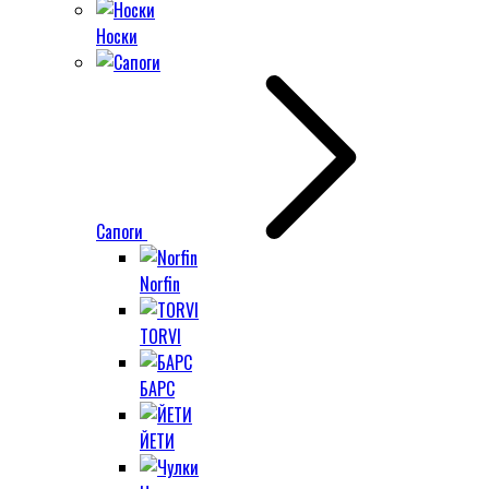
Носки
Сапоги
Norfin
TORVI
БАРС
ЙЕТИ