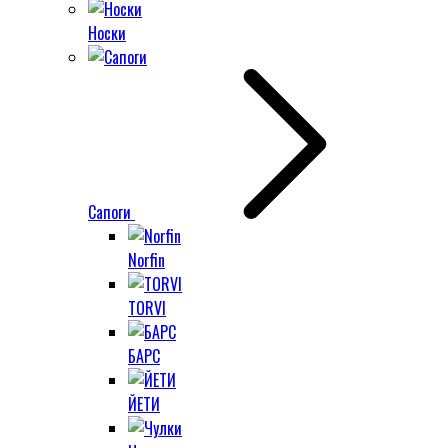
Носки
Сапоги
Norfin
TORVI
БАРС
ЙЕТИ