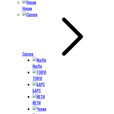
Носки
Сапоги
Norfin
TORVI
БАРС
ЙЕТИ