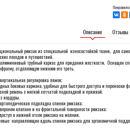
Понравился
Описание
Отзывы
циональный рюкзак из специальной износостойкой ткани, для само
ских походов и путешествий.
 алюминиевый трубный каркас для придания жесткости. Оснащен сп
афрагму, отделяющую нижнюю его треть.
 вертикальная регулировка лямок;
адных боковых кармана, удобных для быстрого доступа и переноски ф
сной ремень с мягкой сетчатой подкладкой и пряжкой.
з кордуры.
ортопедическая подкладка спинки рюкзака;
 верхнем клапане и на фронтальной поверхности рюкзака;
оступ в нижний отсек рюкзака на молнии.
евые направляющие вдоль спинки рюкзака для эргономичной подд