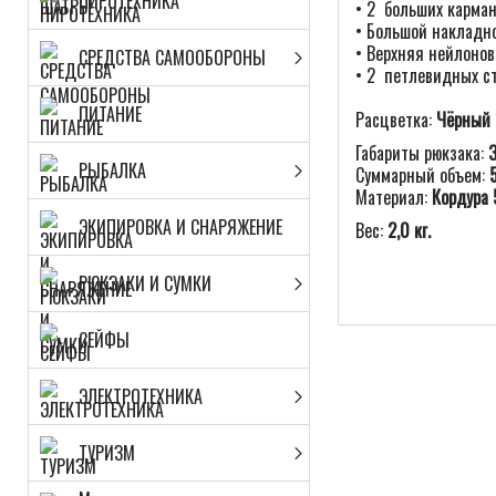
ПИРОТЕХНИКА
• 2 больших карман
• Большой накладно
• Верхняя нейлоно
СРЕДСТВА САМООБОРОНЫ
• 2 петлевидных ст
ПИТАНИЕ
Расцветка:
Чёрный
Габариты рюкзака:
РЫБАЛКА
Суммарный объем:
Материал:
Кордура 
ЭКИПИРОВКА И СНАРЯЖЕНИЕ
Вес:
2,0 кг.
РЮКЗАКИ И СУМКИ
СЕЙФЫ
ЭЛЕКТРОТЕХНИКА
ТУРИЗМ