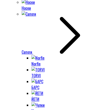
Носки
Сапоги
Norfin
TORVI
БАРС
ЙЕТИ