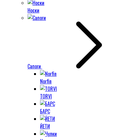
Носки
Сапоги
Norfin
TORVI
БАРС
ЙЕТИ