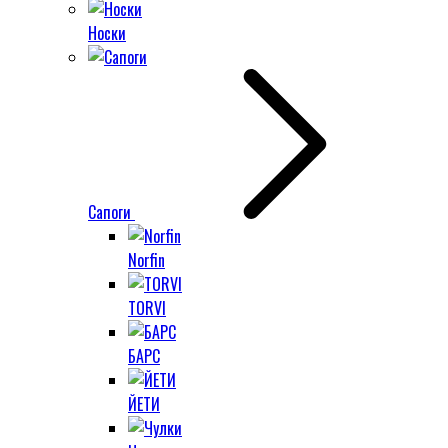
Носки
Сапоги
Norfin
TORVI
БАРС
ЙЕТИ