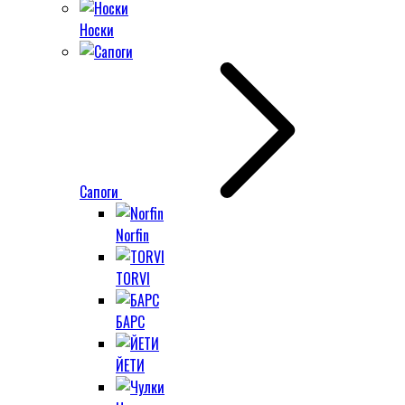
Носки
Сапоги
Norfin
TORVI
БАРС
ЙЕТИ