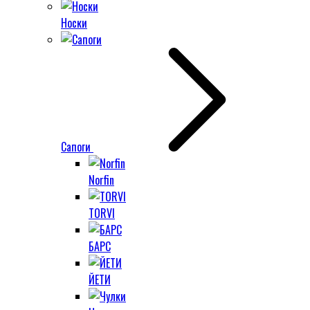
Носки
Сапоги
Norfin
TORVI
БАРС
ЙЕТИ