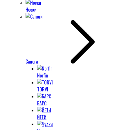
Носки
Сапоги
Norfin
TORVI
БАРС
ЙЕТИ