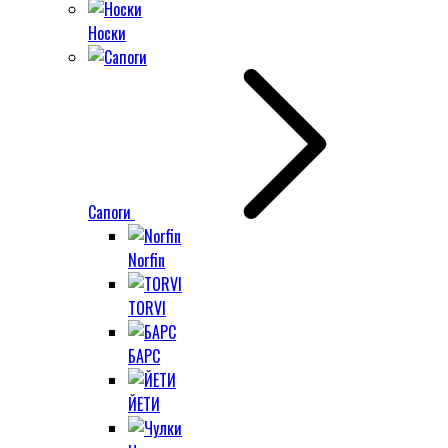
Носки
Сапоги
Norfin
TORVI
БАРС
ЙЕТИ