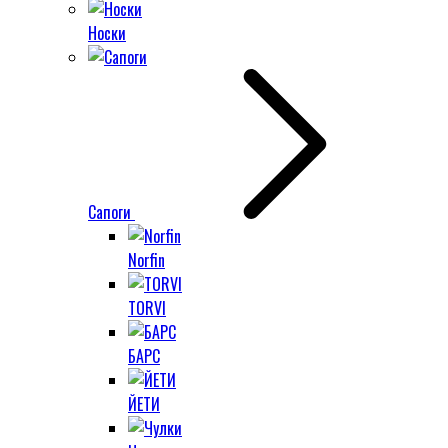
Носки
Сапоги
Norfin
TORVI
БАРС
ЙЕТИ