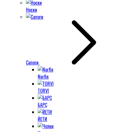
Носки
Сапоги
Norfin
TORVI
БАРС
ЙЕТИ