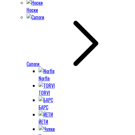
Носки
Сапоги
Norfin
TORVI
БАРС
ЙЕТИ