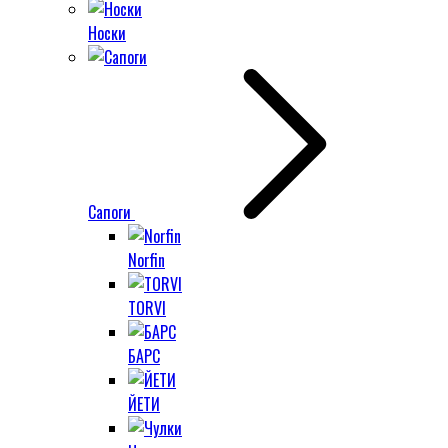
Носки
Сапоги
Norfin
TORVI
БАРС
ЙЕТИ