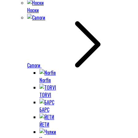
Носки
Сапоги
Norfin
TORVI
БАРС
ЙЕТИ