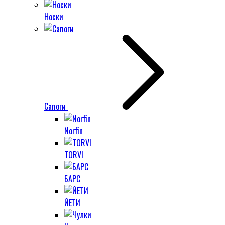
Носки
Сапоги
Norfin
TORVI
БАРС
ЙЕТИ