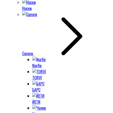
Носки
Сапоги
Norfin
TORVI
БАРС
ЙЕТИ