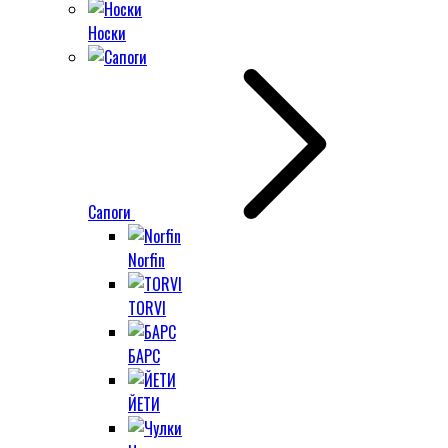
Носки
Сапоги
Norfin
TORVI
БАРС
ЙЕТИ