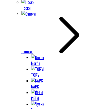
Носки
Сапоги
Norfin
TORVI
БАРС
ЙЕТИ